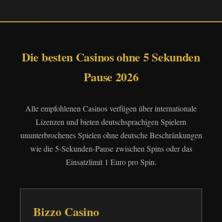
Die besten Casinos ohne 5 Sekunden
Pause 2026
Alle empfohlenen Casinos verfügen über internationale
Lizenzen und bieten deutschsprachigen Spielern
ununterbrochenes Spielen ohne deutsche Beschränkungen
wie die 5-Sekunden-Pause zwischen Spins oder das
Einsatzlimit 1 Euro pro Spin.
Bizzo Casino