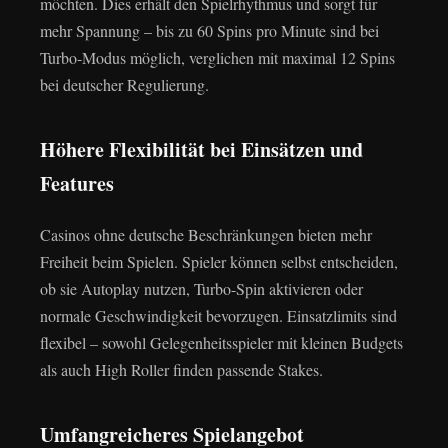
möchten. Dies erhält den Spielrhythmus und sorgt für
mehr Spannung – bis zu 60 Spins pro Minute sind bei
Turbo-Modus möglich, verglichen mit maximal 12 Spins
bei deutscher Regulierung.
Höhere Flexibilität bei Einsätzen und
Features
Casinos ohne deutsche Beschränkungen bieten mehr
Freiheit beim Spielen. Spieler können selbst entscheiden,
ob sie Autoplay nutzen, Turbo-Spin aktivieren oder
normale Geschwindigkeit bevorzugen. Einsatzlimits sind
flexibel – sowohl Gelegenheitsspieler mit kleinen Budgets
als auch High Roller finden passende Stakes.
Umfangreicheres Spielangebot