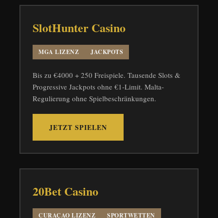
SlotHunter Casino
MGA LIZENZ
JACKPOTS
Bis zu €4000 + 250 Freispiele. Tausende Slots &
Progressive Jackpots ohne €1-Limit. Malta-
Regulierung ohne Spielbeschränkungen.
JETZT SPIELEN
20Bet Casino
CURAÇAO LIZENZ
SPORTWETTEN