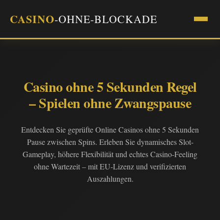
CASINO
-OHNE-BLOCKADE
Casino ohne 5 Sekunden Regel
– Spielen ohne Zwangspause
Entdecken Sie geprüfte Online Casinos ohne 5 Sekunden
Pause zwischen Spins. Erleben Sie dynamisches Slot-
Gameplay, höhere Flexibilität und echtes Casino-Feeling
ohne Wartezeit – mit EU-Lizenz und verifizierten
Auszahlungen.