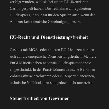
verfolgt wurden, weil sie bei einem EU-lizenzierten
Casino gespielt haben. Die Teilnahme an reguliertem
Glücksspiel gilt als legal für den Spieler, auch wenn der
Anbieter keine deutsche Genehmigung besitzt.
EU-Recht und Dienstleistungsfreiheit
Casinos mit MGA- oder anderen EU-Lizenzen berufen
sich auf die europäische Dienstleistungsfreiheit. Mehrere
EuGH-Urteile haben nationale Glücksspielmonopole
eingeschränkt. In der Praxis können deutsche Behörden
Zahlungsflüsse erschweren oder ISP-Sperren anordnen,
technische Vollblockaden sind jedoch nicht umsetzbar.
Steuerfreiheit von Gewinnen