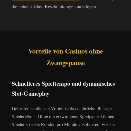
die keine solchen Beschränkungen auferlegen.
Vorteile von Casinos ohne
Zwangspause
Schnelleres Spieltempo und dynamisches
Slot-Gameplay
Der offensichtlichste Vorteil ist das natürliche, flüssige
Spielerlebnis. Ohne die erzwungene Spielpause können
Spieler so viele Runden pro Minute absolvieren, wie sie