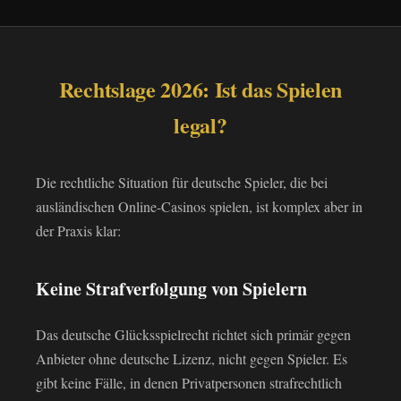
Rechtslage 2026: Ist das Spielen
legal?
Die rechtliche Situation für deutsche Spieler, die bei
ausländischen Online-Casinos spielen, ist komplex aber in
der Praxis klar:
Keine Strafverfolgung von Spielern
Das deutsche Glücksspielrecht richtet sich primär gegen
Anbieter ohne deutsche Lizenz, nicht gegen Spieler. Es
gibt keine Fälle, in denen Privatpersonen strafrechtlich