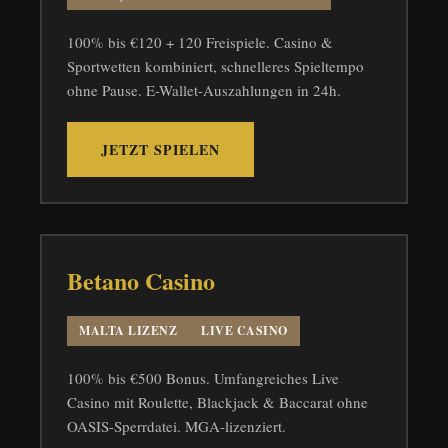
100% bis €120 + 120 Freispiele. Casino &
Sportwetten kombiniert, schnelleres Spieltempo
ohne Pause. E-Wallet-Auszahlungen in 24h.
JETZT SPIELEN
Betano Casino
MALTA LIZENZ
LIVE CASINO
100% bis €500 Bonus. Umfangreiches Live
Casino mit Roulette, Blackjack & Baccarat ohne
OASIS-Sperrdatei. MGA-lizenziert.