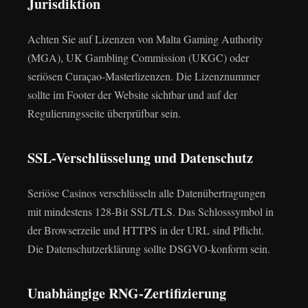
Jurisdiktion
Achten Sie auf Lizenzen von Malta Gaming Authority
(MGA), UK Gambling Commission (UKGC) oder
seriösen Curaçao-Masterlizenzen. Die Lizenznummer
sollte im Footer der Website sichtbar und auf der
Regulierungsseite überprüfbar sein.
SSL-Verschlüsselung und Datenschutz
Seriöse Casinos verschlüsseln alle Datenübertragungen
mit mindestens 128-Bit SSL/TLS. Das Schlosssymbol in
der Browserzeile und HTTPS in der URL sind Pflicht.
Die Datenschutzerklärung sollte DSGVO-konform sein.
Unabhängige RNG-Zertifizierung