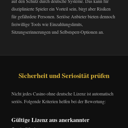
auf den Schutz durch deutsche Systeme. Das kann für
disziplinierte Spieler ein Vorteil sein, birgt aber Risiken
für gefährdete Personen. Seriöse Anbieter bieten dennoch
freiwillige Tools wie Einzahlungslimits,
Sitzungserinnerungen und Selbstsperr-Optionen an.
Sicherheit und Seriosität prüfen
Nicht jedes Casino ohne deutsche Lizenz ist automatisch
seriös. Folgende Kriterien helfen bei der Bewertung:
Gültige Lizenz aus anerkannter