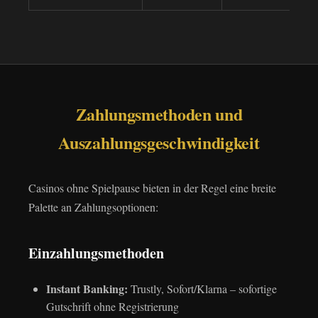
Zahlungsmethoden und
Auszahlungsgeschwindigkeit
Casinos ohne Spielpause bieten in der Regel eine breite
Palette an Zahlungsoptionen:
Einzahlungsmethoden
Instant Banking:
Trustly, Sofort/Klarna – sofortige
Gutschrift ohne Registrierung