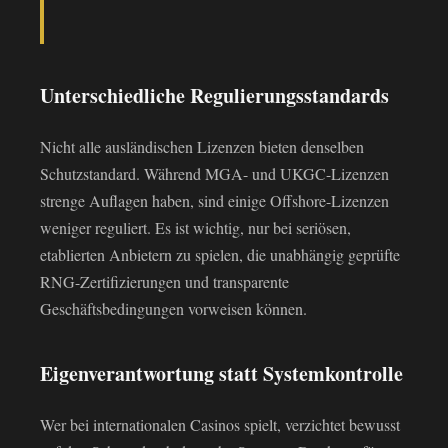
Unterschiedliche Regulierungsstandards
Nicht alle ausländischen Lizenzen bieten denselben
Schutzstandard. Während MGA- und UKGC-Lizenzen
strenge Auflagen haben, sind einige Offshore-Lizenzen
weniger reguliert. Es ist wichtig, nur bei seriösen,
etablierten Anbietern zu spielen, die unabhängig geprüfte
RNG-Zertifizierungen und transparente
Geschäftsbedingungen vorweisen können.
Eigenverantwortung statt Systemkontrolle
Wer bei internationalen Casinos spielt, verzichtet bewusst