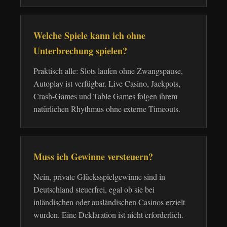
Welche Spiele kann ich ohne
Unterbrechung spielen?
Praktisch alle: Slots laufen ohne Zwangspause,
Autoplay ist verfügbar. Live Casino, Jackpots,
Crash-Games und Table Games folgen ihrem
natürlichen Rhythmus ohne externe Timeouts.
Muss ich Gewinne versteuern?
Nein, private Glücksspielgewinne sind in
Deutschland steuerfrei, egal ob sie bei
inländischen oder ausländischen Casinos erzielt
wurden. Eine Deklaration ist nicht erforderlich.