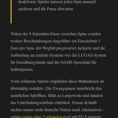
deaktiviert, Spieler müssen jeden Spin manuell
auslösen und die Pause abwarten.
Neben der 5-Sekunden-Pause zwischen Spins wurden
weitere Beschränkungen eingeführt: ein Einsatzlimit 1
Euro pro Spin, der Wegfall progressiver Jackpots und die
Anbindung an zentrale Systeme wie das LUGAS-System
für Einzahlungslimits und die OASIS-Sperrdatei für
Selbstsperren.
Viele erfahrene Spieler empfinden diese Maßnahmen als
übermäßig restriktiv. Die Zwangspause unterbricht den
natürlichen Spielfluss, führt zu Langeweile und mindert
das Unterhaltungserlebnis erheblich. Genau deshalb
suchen immer mehr deutsche Nutzer nach Alternativen –
online casino ohne 5 sekunden regel
mit EU-Lizenzen,